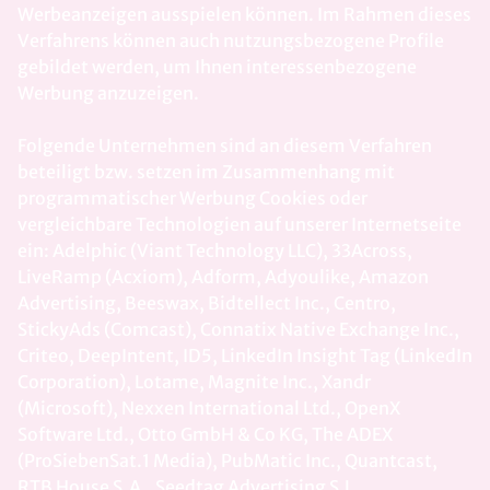
Werbeanzeigen ausspielen können. Im Rahmen dieses
Verfahrens können auch nutzungsbezogene Profile
gebildet werden, um Ihnen interessenbezogene
Werbung anzuzeigen.
Folgende Unternehmen sind an diesem Verfahren
beteiligt bzw. setzen im Zusammenhang mit
programmatischer Werbung Cookies oder
vergleichbare Technologien auf unserer Internetseite
ein: Adelphic (Viant Technology LLC), 33Across,
LiveRamp (Acxiom), Adform, Adyoulike, Amazon
Advertising, Beeswax, Bidtellect Inc., Centro,
StickyAds (Comcast), Connatix Native Exchange Inc.,
Criteo, DeepIntent, ID5, LinkedIn Insight Tag (LinkedIn
Corporation), Lotame, Magnite Inc., Xandr
(Microsoft), Nexxen International Ltd., OpenX
Software Ltd., Otto GmbH & Co KG, The ADEX
(ProSiebenSat.1 Media), PubMatic Inc., Quantcast,
RTB House S.A., Seedtag Advertising S.L.,