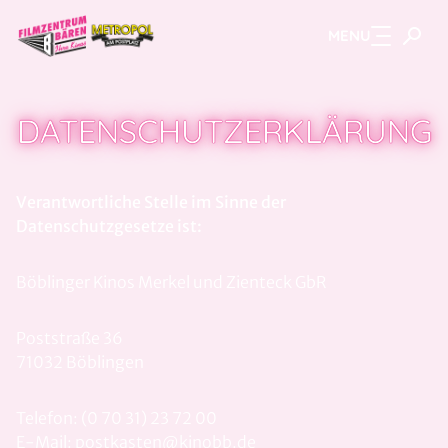
MENU
Zum Hauptinhalt springen
DATENSCHUTZERKLÄRUNG
Verantwortliche Stelle im Sinne der
Datenschutzgesetze ist:
Böblinger Kinos Merkel und Zienteck GbR
Poststraße 36
71032 Böblingen
Telefon: (0 70 31) 23 72 00
E-Mail: postkasten@kinobb.de