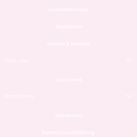
Kontaktformular
Newsletter
Anfahrt & Kontakt
Über uns
Gutscheine
Rechtliches
Impressum
Datenschutzerklärung