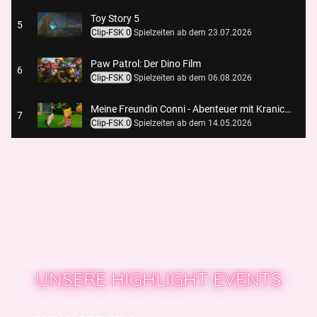
Toy Story 5
5
Clip-FSK 0
Spielzeiten ab dem 23.07.2026
Paw Patrol: Der Dino Film
6
Clip-FSK 0
Spielzeiten ab dem 06.08.2026
Meine Freundin Conni - Abenteuer mit Kranich Klaus
7
Clip-FSK 0
Spielzeiten ab dem 14.05.2026
Chéri, ich komme! - Die Erfindung der Lust
8
Clip-FSK 0
Spielzeiten ab dem 23.07.2026
Ice Cream Man
9
Clip-FSK 16
Spielzeiten ab dem 06.08.2026
You, Me & Italy
10
Clip-FSK 0
Spielzeiten ab dem 06.08.2026
UNSERE HIGHLIGHT EVENTS
Obsession - Du sollst mich lieben
11
Clip-FSK 6
Spielzeiten ab dem 25.06.2026