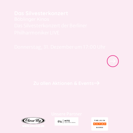
Das Silvesterkonzert
Böblinger Kinos
Das Silvesterkonzert der Berliner
Philharmoniker LIVE
Donnerstag, 31. Dezember um 17:00 Uhr
Zu allen Aktionen & Events
Unsere Partner