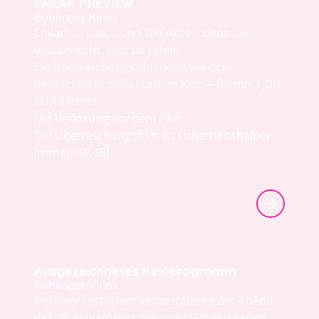
SNEAK PREVIEW
Böblinger Kinos
Der Teufel trägt Prada 2
12
Er kam ... sah ... und SNEAKte - denn sie
Clip-FSK 0
Spielzeiten ab dem 30.04.2026
wissen nicht, was sie sehen ...
Steckerlfischfiasko
Ein Überraschungsfilm noch vor dem
13
Clip-FSK 0
Spielzeiten ab dem 13.08.2026
deutschen Bundesstart im Kino - für nur 7,00
EUR Eintritt.
Insekten - Helden im Verborgenen
14
Mit Verlosung vor dem Film.
Clip-FSK 0
Spielzeiten ab dem 16.07.2026
Der Überraschungsfilm ist sicherheitshalber
immer FSK 18!
Glennkill: Ein Schafskrimi
15
Clip-FSK 0
Spielzeiten ab dem 14.05.2026
André Rieus Sommerkonzert 2026: Viva Maastricht
16
Spielzeiten ab dem 29.08.2026
Ausgezeichnetes Kinoprogramm
Böblinger Kinos
Bei einer festlichen Veranstaltung am Abend
des 18. Novembers mit rund 150 geladenen