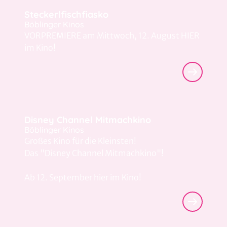
Steckerlfischfiasko
Böblinger Kinos
VORPREMIERE am Mittwoch, 12. August HIER
im Kino!
Disney Channel Mitmachkino
Böblinger Kinos
Großes Kino für die Kleinsten!
Das "Disney Channel Mitmachkino"!
Ab 12. September hier im Kino!