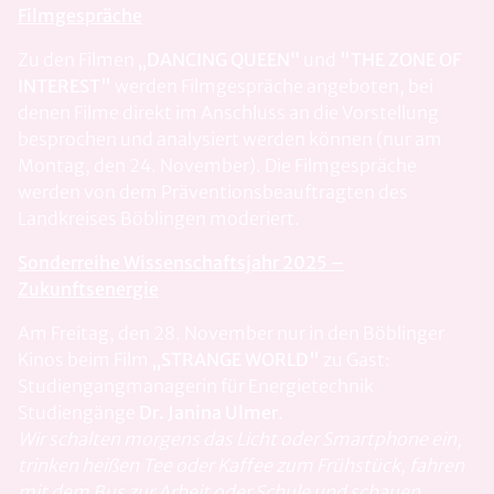
Filmgespräche
Zu den Filmen
„DANCING QUEEN“
und
"THE ZONE OF
INTEREST"
werden Filmgespräche angeboten, bei
denen Filme direkt im Anschluss an die Vorstellung
besprochen und analysiert werden können (nur am
Montag, den 24. November). Die Filmgespräche
werden von dem Präventionsbeauftragten des
Landkreises Böblingen moderiert.
Sonderreihe Wissenschaftsjahr 2025 –
Zukunftsenergie
Am Freitag, den 28. November nur in den Böblinger
Kinos beim Film
„STRANGE WORLD"
zu Gast:
Studiengangmanagerin für Energietechnik
Studiengänge
Dr. Janina Ulmer
.
Wir schalten morgens das Licht oder Smartphone ein,
trinken heißen Tee oder Kaffee zum Frühstück, fahren
mit dem Bus zur Arbeit oder Schule und schauen