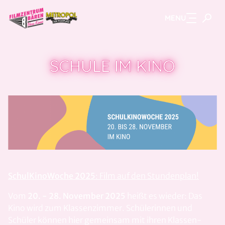
MENU
Zum Hauptinhalt springen
SCHULE IM KINO
SchulKinoWoche 2025
: Film auf den Stundenplan!
Vom
20. - 28. November 2025
heißt es wieder: Das
Kino wird zum Klassenzimmer. Schülerinnen und
Schüler können hier gemeinsam mit ihren Klassen-