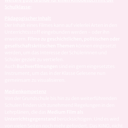
Weitere gute Gründe für einen Kinobesuch mit der
Schulklasse
:
Pädagogischer Inhalt
Der Inhalt eines Filmes kann auf vielerlei Arten in den
Unterrichtsstoff eingebunden werden - oder ihn
erweitern.
Filme zu geschichtlichen, politischen oder
gesellschaftskritischen Themen
können eingesetzt
werden, um das Interesse der Schülerinnen und
Schüler gezielt zu vertiefen.
Auch
Buchverfilmungen
sind ein gern eingesetztes
Instrument, um das in der Klasse Gelesene nun
gemeinsam zu visualisieren.
Medienkompetenz
Von der Grundschule bis hin zu den weiterführenden
Schulen finden sich zunehmend Regelungen in den
Lehrplänen, die das
Medium Film
als
Unterrichtsgegenstand
berücksichtigen. Und es wird
von vielen Seiten noch mehr gefordert. Das KINO, nicht