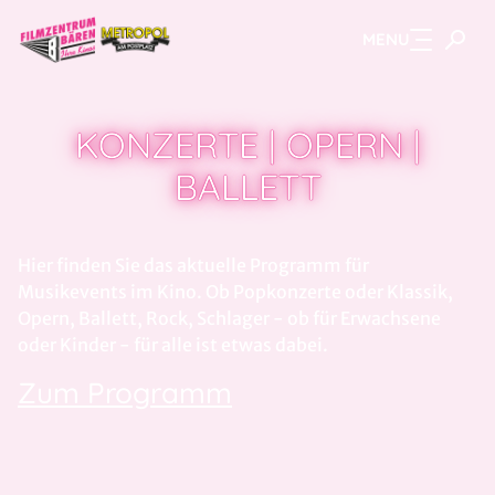
MENU
Zum Hauptinhalt springen
KONZERTE | OPERN |
BALLETT
Hier finden Sie das aktuelle Programm für
Musikevents im Kino. Ob Popkonzerte oder Klassik,
Opern, Ballett, Rock, Schlager - ob für Erwachsene
oder Kinder - für alle ist etwas dabei.
Zum Programm