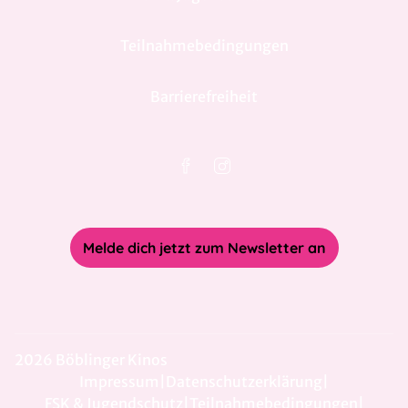
Teilnahmebedingungen
Barrierefreiheit
Melde dich jetzt zum Newsletter an
2026 Böblinger Kinos
Impressum
|
Datenschutzerklärung
|
FSK & Jugendschutz
|
Teilnahmebedingungen
|