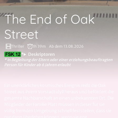
The End of Oak
Street
Thriller
1h 39m
Ab dem 13.08.2026
*
Deskriptoren
* In Begleitung der Eltern oder einer erziehungsbeauftragten
Person für Kinder ab 6 Jahren erlaubt
Ein unerklärliches kosmisches Ereignis reißt die Oak
Street aus ihrem Vorstadtidyll heraus und befördert die
gesamte Nachbarschaft an einen unbekannten Ort. Die
Mitglieder der Familie Platt müssen in dieser für sie
völlig fremden Umgebung schnell feststellen, dass sie
nur dann überleben können, wenn sie eng