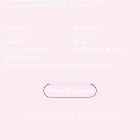
zusammenstehen. (Quelle: Verleih)
Kinostart
Produktion
13.08.2026
USA 2025
Verleih
Regie
Warner Bros Int'l
David Robert Mitchell
Besetzung
Anne Hathaway, Ewan McGregor, Maisy Stella
Zum Programm
Fehler, Irrtümer und Änderungen vorbehalten.