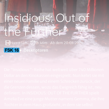
Insidious: Out of
the Further
Horrorfilm
1h 46m
Ab dem 20.08.2026
Deskriptoren
Die "Insidious"-Reihe hat weltweit über 740 Millionen
Dollar an den Kinokassen eingespielt. Nun kehrt sie mit
einer neuen Familie und einem Schrecken zurück, der
die Grenzen dessen, wozu das Ewigreich fähig ist, neu
definiert. In INSIDIOUS: OUT OF THE FURTHER spielt
Amelia Eve eine junge Mutter namens Gemma, die ihre
Tochter in dem Haus großzieht, in dem sie selbst