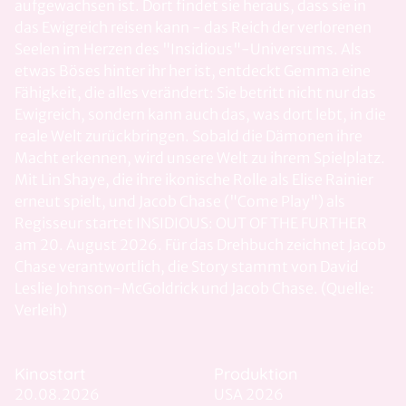
aufgewachsen ist. Dort findet sie heraus, dass sie in
das Ewigreich reisen kann - das Reich der verlorenen
Seelen im Herzen des "Insidious"-Universums. Als
etwas Böses hinter ihr her ist, entdeckt Gemma eine
Fähigkeit, die alles verändert: Sie betritt nicht nur das
Ewigreich, sondern kann auch das, was dort lebt, in die
reale Welt zurückbringen. Sobald die Dämonen ihre
Macht erkennen, wird unsere Welt zu ihrem Spielplatz.
Mit Lin Shaye, die ihre ikonische Rolle als Elise Rainier
erneut spielt, und Jacob Chase ("Come Play") als
Regisseur startet INSIDIOUS: OUT OF THE FURTHER
am 20. August 2026. Für das Drehbuch zeichnet Jacob
Chase verantwortlich, die Story stammt von David
Leslie Johnson-McGoldrick und Jacob Chase. (Quelle:
Verleih)
Kinostart
Produktion
20.08.2026
USA 2026