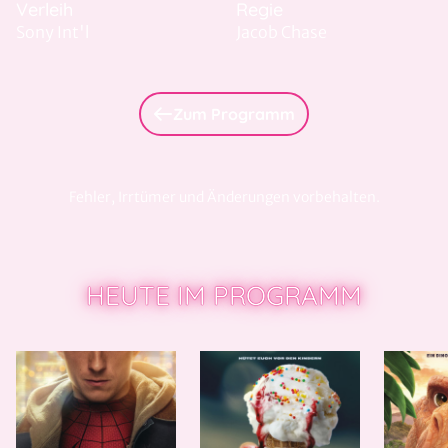
Verleih
Regie
Sony Int'l
Jacob Chase
Zum Programm
Fehler, Irrtümer und Änderungen vorbehalten.
HEUTE IM PROGRAMM