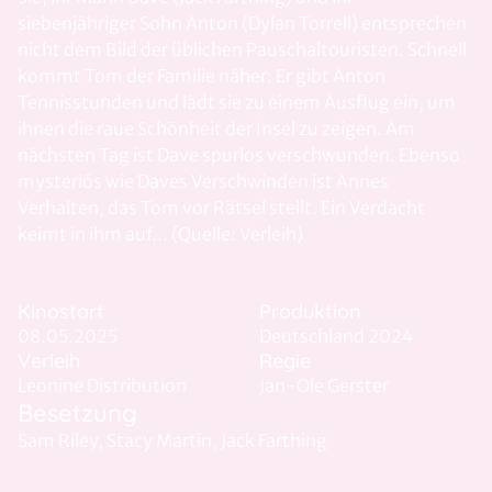
siebenjähriger Sohn Anton (Dylan Torrell) entsprechen
nicht dem Bild der üblichen Pauschaltouristen. Schnell
kommt Tom der Familie näher: Er gibt Anton
Tennisstunden und lädt sie zu einem Ausflug ein, um
ihnen die raue Schönheit der Insel zu zeigen. Am
nächsten Tag ist Dave spurlos verschwunden. Ebenso
mysteriös wie Daves Verschwinden ist Annes
Verhalten, das Tom vor Rätsel stellt. Ein Verdacht
keimt in ihm auf... (Quelle: Verleih)
Kinostart
Produktion
08.05.2025
Deutschland 2024
Verleih
Regie
Leonine Distribution
Jan-Ole Gerster
Besetzung
Sam Riley, Stacy Martin, Jack Farthing