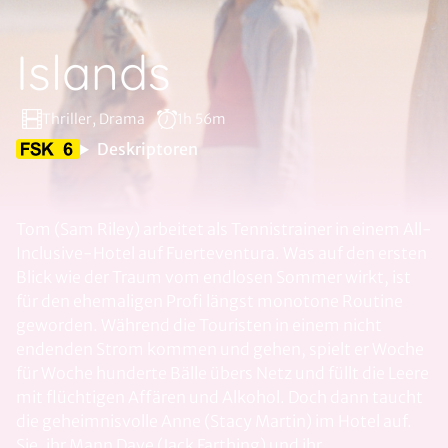
Islands
Thriller, Drama
1h 56m
Deskriptoren
Tom (Sam Riley) arbeitet als Tennistrainer in einem All-
Inclusive-Hotel auf Fuerteventura. Was auf den ersten
Blick wie der Traum vom endlosen Sommer wirkt, ist
für den ehemaligen Profi längst monotone Routine
geworden. Während die Touristen in einem nicht
endenden Strom kommen und gehen, spielt er Woche
für Woche hunderte Bälle übers Netz und füllt die Leere
mit flüchtigen Affären und Alkohol. Doch dann taucht
die geheimnisvolle Anne (Stacy Martin) im Hotel auf.
Sie, ihr Mann Dave (Jack Farthing) und ihr