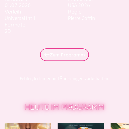
01.07.2026
USA 2026
Verleih
Regie
Universal Int'l
Pierre Coffin
Formate
2D
Zum Programm
Fehler, Irrtümer und Änderungen vorbehalten.
HEUTE IM PROGRAMM