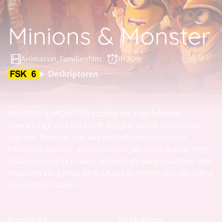
Minions & Monster
Animation, Familienfilm
1h 30m
Deskriptoren
MINIONS & MONSTER erzählt die abgefahrene,
aberwitzige und natürlich absolut wahre Geschichte
von den Minions und wie sie Hollywood erobern,
Filmstars werden, alles verlieren, Monster auf die Welt
loslassen und sich dann heldenhaft daranmachen, den
Planeten vor genau dem Chaos zu retten, das sie selbst
angerichtet haben.
Kinostart
Produktion